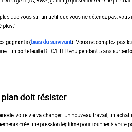
if émergent (IA, RWA, gaming) qui semble être "le prochain
plus que vous sur un actif que vous ne détenez pas, vous 
é plus."
les gagnants (
biais du survivant
). Vous ne comptez pas les
ipline : un portefeuille BTC/ETH tenu pendant 5 ans surper
 plan doit résister
période, votre vie va changer. Un nouveau travail, un achat
ments crée une pression légitime pour toucher à votre por