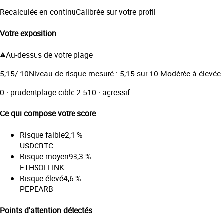
Recalculée en continu
Calibrée sur votre profil
Votre exposition
Au-dessus de votre plage
5,15
/
10
Niveau de risque mesuré : 5,15 sur 10.
Modérée à élevée
0 · prudent
plage cible 2-5
10 · agressif
Ce qui compose votre score
Risque faible
2,1 %
USDC
BTC
Risque moyen
93,3 %
ETH
SOL
LINK
Risque élevé
4,6 %
PEPE
ARB
Points d'attention détectés